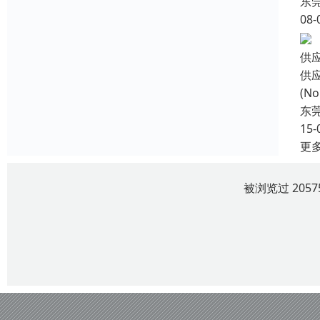
东
08-
供
供
(N
东
15-
更
被浏览过 205