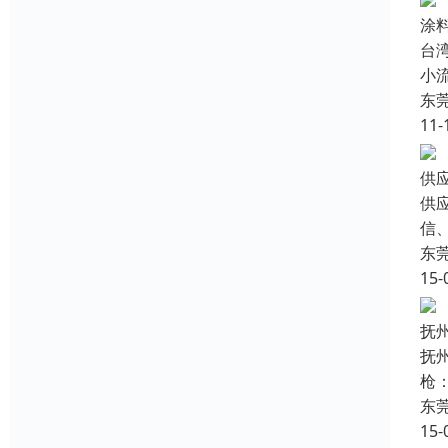
涂
台
小
东
11-
供
供
信、
东
15-
抚
抚
枪：
东
15-