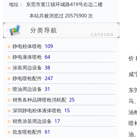
地址：
东莞市黄江镇环城路419号右边二楼
本站共被浏览过 20575900 次
静电粉体喷枪
109
静电液体喷枪
64
价
涂装周边设备
38
咸
静电喷枪配件
247
喷油周边设备
31
东
销售各种品牌喷枪消耗配
25
马
深圳静电粉体液体喷枪
15
油
销售涂装周边设备
17
喷
批发喷枪配件
61
油