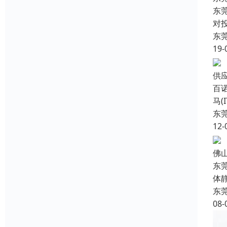
东
对
东
19-
供
百
马
东
12-
佛
东
体
东
08-