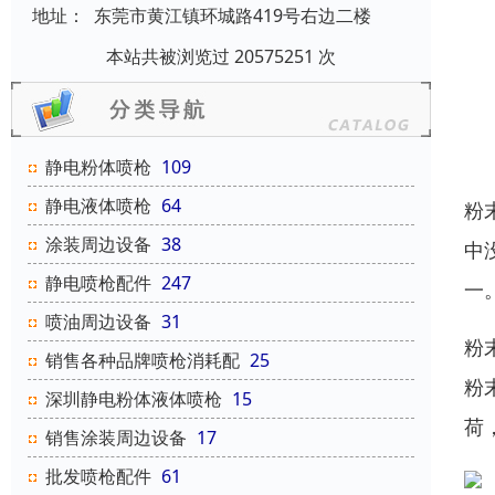
地址：
东莞市黄江镇环城路419号右边二楼
本站共被浏览过 20575251 次
静电粉体喷枪
109
静电液体喷枪
64
粉
涂装周边设备
38
中
静电喷枪配件
247
一
喷油周边设备
31
粉
销售各种品牌喷枪消耗配
25
粉
深圳静电粉体液体喷枪
15
荷
销售涂装周边设备
17
批发喷枪配件
61