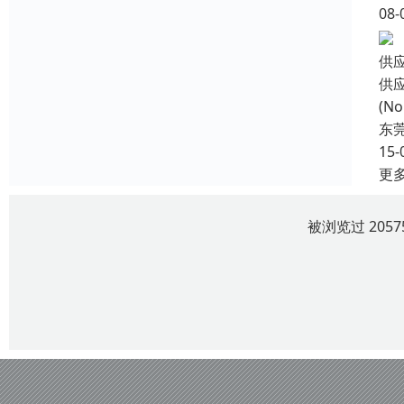
08-
供
供
(N
东
15-
更
被浏览过 205