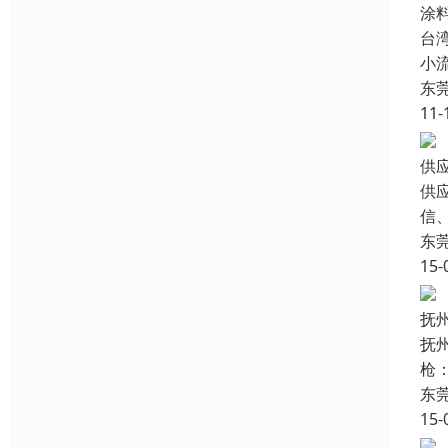
涂
台
小
东
11-
供
供
信、
东
15-
抚
抚
枪：
东
15-