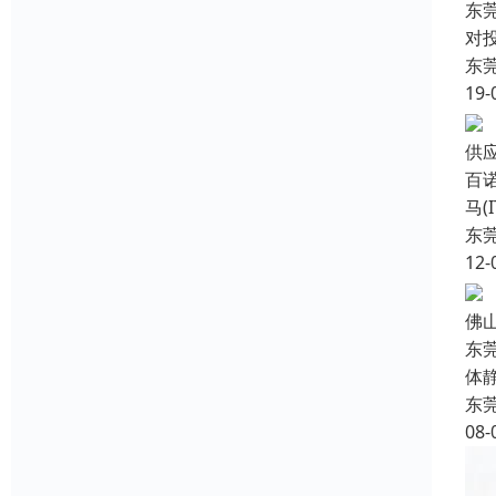
东
对
东
19-
供
百
马
东
12-
佛
东
体
东
08-