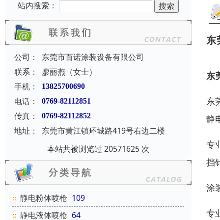
站内搜索：
东
公司：
东莞市百诺涂装设备有限公司
联系：
廖丽燕（女士）
东
手机：
13825700690
东
电话：
0769-82112851
传真：
0769-82112852
静
地址：
东莞市黄江镇环城路419号右边二楼
专
本站共被浏览过 20571625 次
挡
涂
静电粉体喷枪
109
专业
静电液体喷枪
64