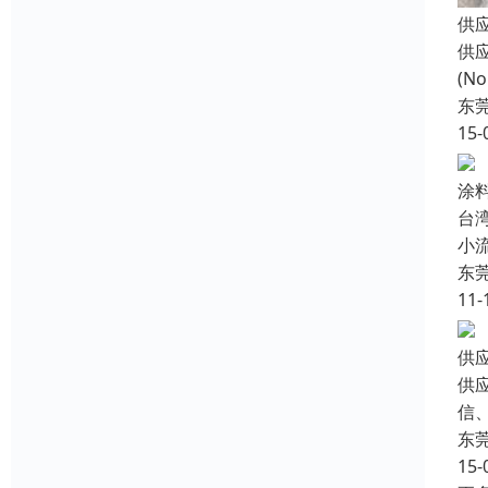
供应
供
(N
东
15-
涂
台
小
东
11-
供
供
信、
东
15-