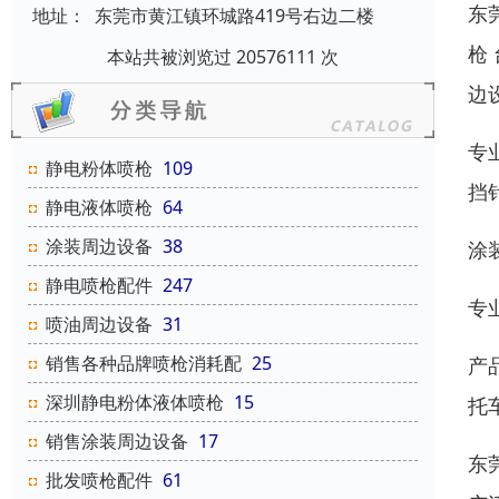
东
地址：
东莞市黄江镇环城路419号右边二楼
枪
本站共被浏览过 20576111 次
边
专
静电粉体喷枪
109
挡
静电液体喷枪
64
涂装周边设备
38
涂
静电喷枪配件
247
专业
喷油周边设备
31
销售各种品牌喷枪消耗配
25
产
深圳静电粉体液体喷枪
15
托
销售涂装周边设备
17
东
批发喷枪配件
61