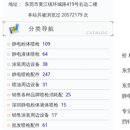
地址：
东莞市黄江镇环城路419号右边二楼
本站共被浏览过 20572179 次
静电粉体喷枪
109
静电液体喷枪
64
价
涂装周边设备
38
东
静电喷枪配件
247
喷油周边设备
31
东
销售各种品牌喷枪消耗配
25
静
深圳静电粉体液体喷枪
15
专
销售涂装周边设备
17
挡
批发喷枪配件
61