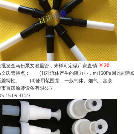
￥20
莞批发金马粉泵文喉里管，来样可定做厂家直销
马文氏管特点： (1)对流体产生的阻力小，约150Pa因此能耗
压差特性。 (4)使用范围宽，一般气体、烟气、含杂
莞市百诺涂装设备有限公司
05-15 09:31:23