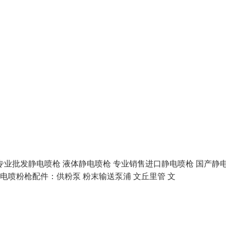
批发静电喷枪 液体静电喷枪 专业销售进口静电喷枪 国产静
喷粉枪配件：供粉泵 粉末输送泵浦 文丘里管 文