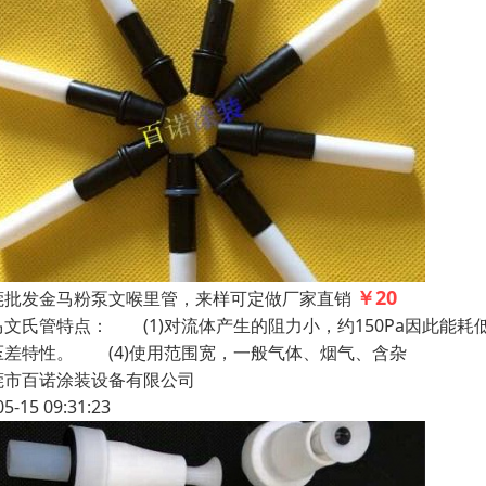
￥20
莞批发金马粉泵文喉里管，来样可定做厂家直销
马文氏管特点： (1)对流体产生的阻力小，约150Pa因此能耗
压差特性。 (4)使用范围宽，一般气体、烟气、含杂
莞市百诺涂装设备有限公司
05-15 09:31:23