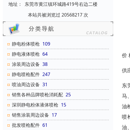
地址：
东莞市黄江镇环城路419号右边二楼
本站共被浏览过 20568217 次
静电粉体喷枪
109
静电液体喷枪
64
价
涂装周边设备
38
供
静电喷枪配件
247
喷油周边设备
31
东
销售各种品牌喷枪消耗配
25
马
深圳静电粉体液体喷枪
15
油
销售涂装周边设备
17
喷
批发喷枪配件
61
油