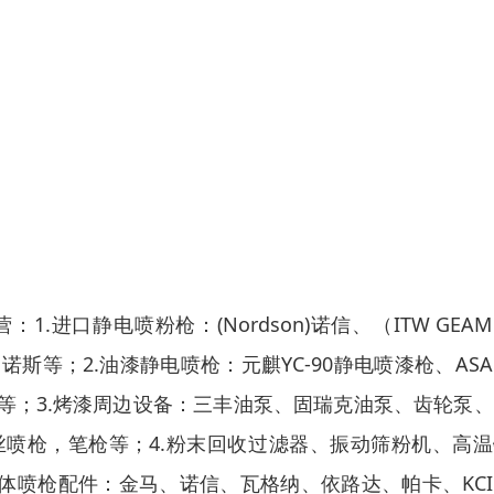
进口静电喷粉枪：(Nordson)诺信、（ITW GEA
U、诺斯等；2.油漆静电喷枪：元麒YC-90静电喷漆枪、ASA
等；3.烤漆周边设备：三丰油泵、固瑞克油泵、齿轮泵
喷枪，笔枪等；4.粉末回收过滤器、振动筛粉机、高温
体喷枪配件：金马、诺信、瓦格纳、依路达、帕卡、KC