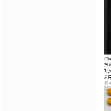
供
东
对
东
19-