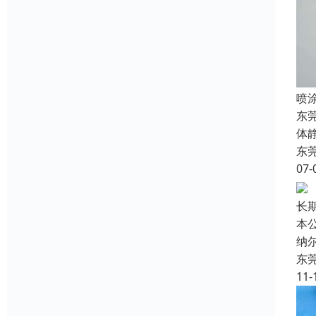
喷
东
体
东
07-
长
本
纳
东
11-