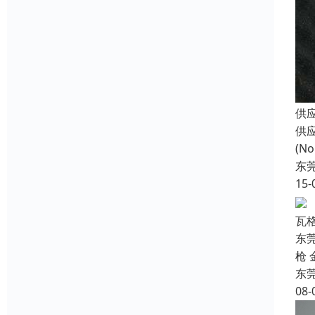
供
供
(N
东
15-
瓦
东
枪 
东
08-