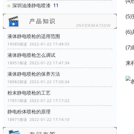
(
深圳油漆静电喷漆
11
(
(
液体静电喷枪的适用范围
19585阅读 2022-01-22 17:49:55
(
液体静电喷枪怎么调试
来
18951阅读 2022-01-22 17:47:34
液体静电喷枪的保养方法
18082阅读 2022-01-22 17:20:34
粉末静电喷枪的工艺
17951阅读 2022-01-22 17:17:22
静电粉体喷枪的原理
18971阅读 2022-01-22 17:14:10