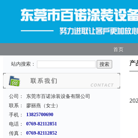
首页
产
站内搜索：
公司：
东莞市百诺涂装设备有限公司
20
联系：
廖丽燕（女士）
手机：
13825700690
电话：
0769-82112851
传真：
0769-82112852