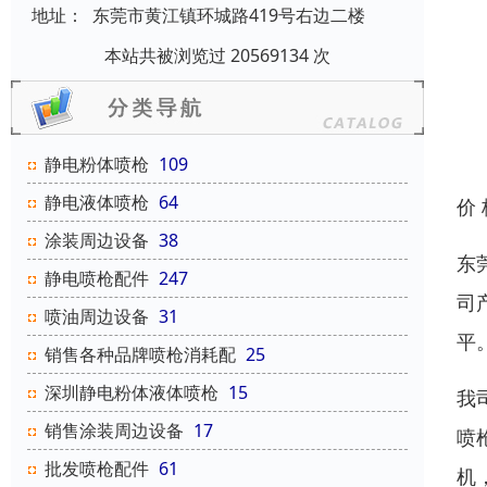
地址：
东莞市黄江镇环城路419号右边二楼
本站共被浏览过 20569134 次
静电粉体喷枪
109
静电液体喷枪
64
价
涂装周边设备
38
东
静电喷枪配件
247
司
喷油周边设备
31
平
销售各种品牌喷枪消耗配
25
深圳静电粉体液体喷枪
15
我
销售涂装周边设备
17
喷
批发喷枪配件
61
机