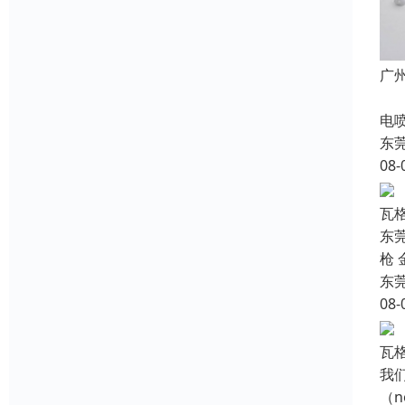
广
东
电喷
东
08-
瓦
东
枪 
东
08-
瓦
我
（n