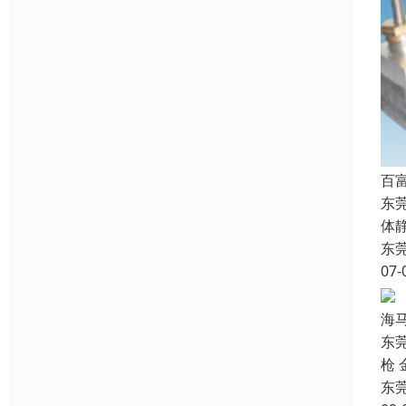
百
东
体
东
07-
海
东
枪 
东