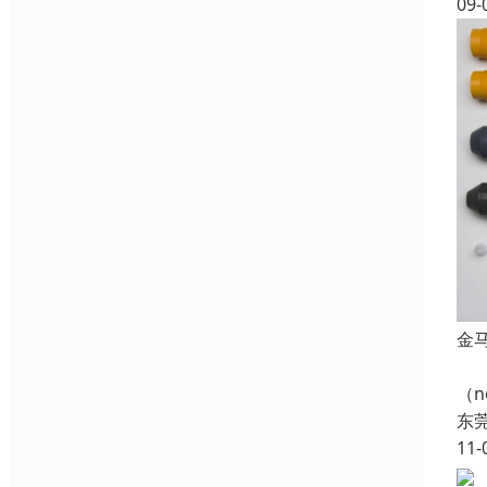
09-
金
我
（n
东
11-