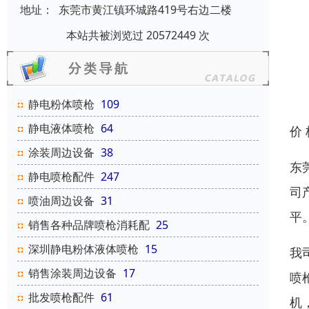
地址：
东莞市黄江镇环城路419号右边二楼
本站共被浏览过 20572449 次
静电粉体喷枪
109
静电液体喷枪
64
价
涂装周边设备
38
东
静电喷枪配件
247
司
喷油周边设备
31
平
销售各种品牌喷枪消耗配
25
深圳静电粉体液体喷枪
15
我
销售涂装周边设备
17
喷
批发喷枪配件
61
机