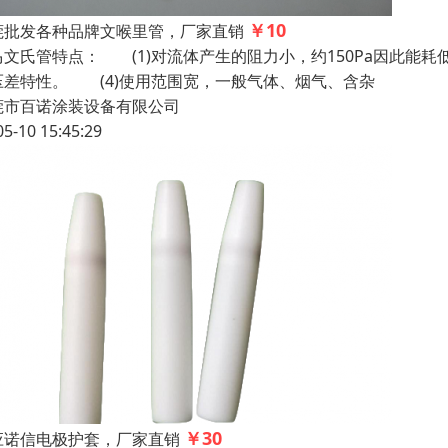
￥10
莞批发各种品牌文喉里管，厂家直销
马文氏管特点： (1)对流体产生的阻力小，约150Pa因此能耗
压差特性。 (4)使用范围宽，一般气体、烟气、含杂
莞市百诺涂装设备有限公司
05-10 15:45:29
￥30
应诺信电极护套，厂家直销