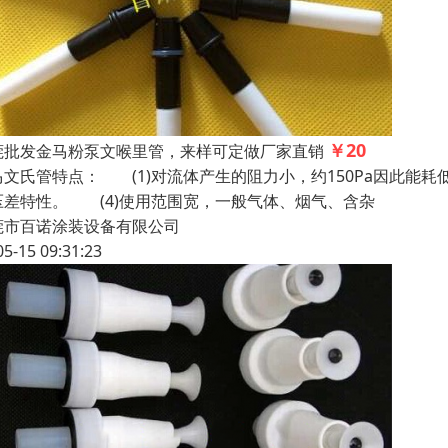
￥20
莞批发金马粉泵文喉里管，来样可定做厂家直销
马文氏管特点： (1)对流体产生的阻力小，约150Pa因此能耗
压差特性。 (4)使用范围宽，一般气体、烟气、含杂
莞市百诺涂装设备有限公司
05-15 09:31:23