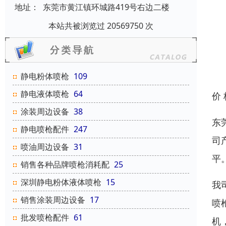
地址：
东莞市黄江镇环城路419号右边二楼
本站共被浏览过 20569750 次
静电粉体喷枪
109
静电液体喷枪
64
价
涂装周边设备
38
东
静电喷枪配件
247
司
喷油周边设备
31
平
销售各种品牌喷枪消耗配
25
深圳静电粉体液体喷枪
15
我
销售涂装周边设备
17
喷
批发喷枪配件
61
机