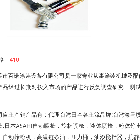
 格：
410
莞市百诺涂装设备有限公司
是一家专业从事
涂装机械及配
产品经过长期对投入市场的产品进行反复调查研究，测
。
司
自主产销产品有：代理台湾日本各主流品牌
:台湾海马
枪,日本
ASAHI
自动喷枪
，
旋杯喷枪
，
液体喷枪
，
粉体静
，
自动筛粉机
，高温链条油，压力桶，油漆搅拌器，抗静