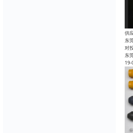
供
东
对
东
19-