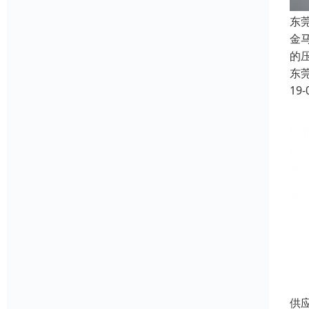
东
金
的
东
19-
供