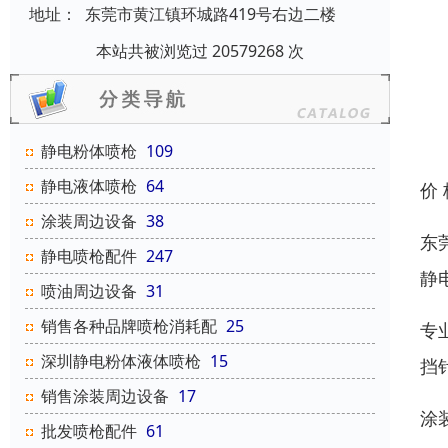
地址：
东莞市黄江镇环城路419号右边二楼
本站共被浏览过 20579268 次
静电粉体喷枪
109
静电液体喷枪
64
价
涂装周边设备
38
东
静电喷枪配件
247
静
喷油周边设备
31
销售各种品牌喷枪消耗配
25
专
深圳静电粉体液体喷枪
15
挡
销售涂装周边设备
17
涂
批发喷枪配件
61