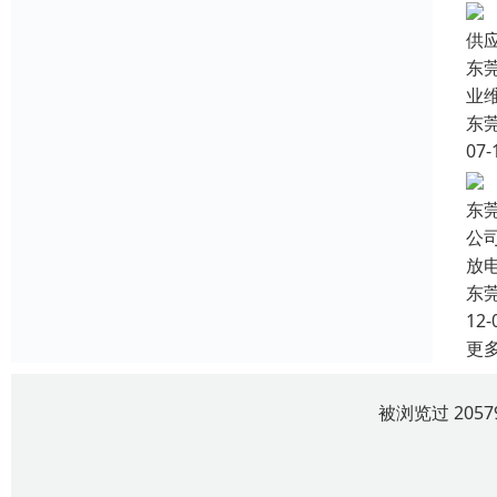
供
东
业
东
07-
东
公
放
东
12-
更
被浏览过 205