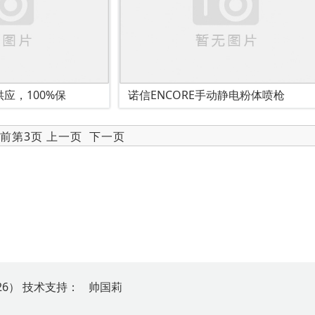
应，100%保
诺信ENCORE手动静电粉体喷枪
当前第3页
上一页
下一页
26）
技
术
支
持
：
帅国莉