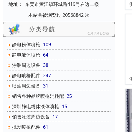
地址：
东莞市黄江镇环城路419号右边二楼
本站共被浏览过 20568842 次
静电粉体喷枪
109
静电液体喷枪
64
涂装周边设备
38
静电喷枪配件
247
喷油周边设备
31
销售各种品牌喷枪消耗配
25
深圳静电粉体液体喷枪
15
销售涂装周边设备
17
批发喷枪配件
61